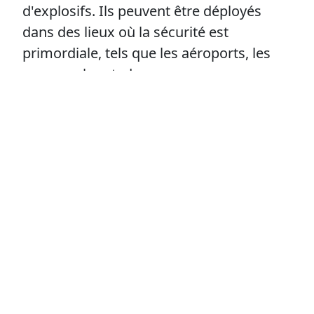
d'explosifs. Ils peuvent être déployés
dans des lieux où la sécurité est
primordiale, tels que les aéroports, les
gares ou les stades.
Patrouilles et interventions rapides : Les
agents cynophiles et leurs chiens
peuvent effectuer des patrouilles
régulières sur votre site, permettant une
intervention rapide et efficace en cas de
situation suspecte ou de menace.
En faisant appel à nos équipes
cynophiles, vous bénéficiez d'une
protection adaptée à vos besoins et